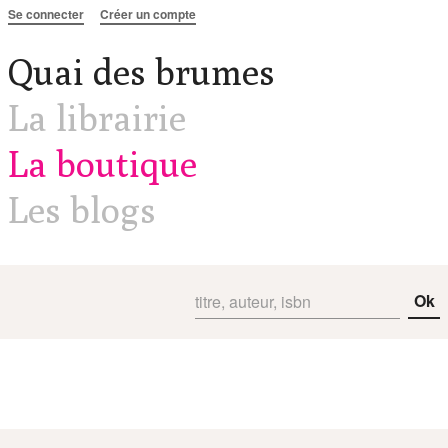
Aller au contenu
Se connecter
Créer un compte
Quai des brumes
La librairie
La boutique
Les blogs
Ok