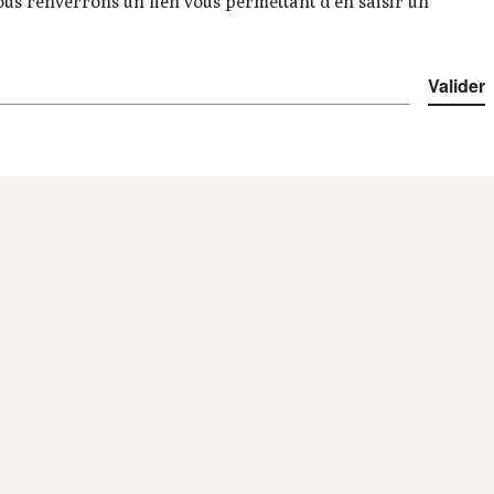
vous renverrons un lien vous permettant d’en saisir un
Valider