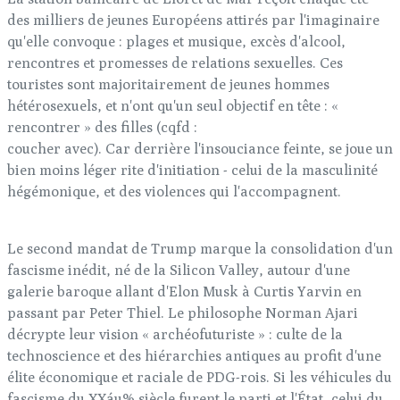
des milliers de jeunes Européens attirés par l'imaginaire
qu'elle convoque : plages et musique, excès d'alcool,
rencontres et promesses de relations sexuelles. Ces
touristes sont majoritairement de jeunes hommes
hétérosexuels, et n'ont qu'un seul objectif en tête : «
rencontrer » des filles (cqfd :
coucher avec). Car derrière l'insouciance feinte, se joue un
bien moins léger rite d'initiation - celui de la masculinité
hégémonique, et des violences qui l'accompagnent.
Le second mandat de Trump marque la consolidation d'un
fascisme inédit, né de la Silicon Valley, autour d'une
galerie baroque allant d'Elon Musk à Curtis Yarvin en
passant par Peter Thiel. Le philosophe Norman Ajari
décrypte leur vision « archéofuturiste » : culte de la
technoscience et des hiérarchies antiques au profit d'une
élite économique et raciale de PDG-rois. Si les véhicules du
fascisme du XXáµ% siècle furent le parti et l'État, celui du