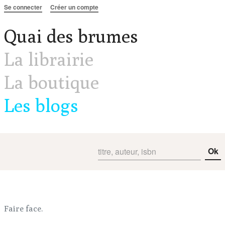
Aller au contenu
Se connecter
Créer un compte
Quai des brumes
La librairie
La boutique
Les blogs
Ok
Faire face.