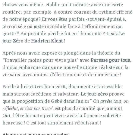
choses vous même -établir un itinéraire avec une carte
routière, par exemple- à contre courant du rythme effréné
de notre époque? Et vous êtes parfois -souvent- épuisé.e,
terrorisé.e ou juste incrédule face à l'effondrement qui
guette ? Au point de perdre foi en l'humanité ? Lisez
Le
jour Zéro
de
Hadrien Klent
!
Après nous avoir exposé et plongé dans la théorie du
"Travailler moins pour vivre plus" avec
Paresse pour tous
,
il nous embarque dans une nouvelle utopie réaliste sur la
vie sans -avec moins- d'électronique et de numérique !
Facile à lire et très bien écrit, documenté et accessible
mais surtout facétieux et salvateur,
Le jour zéro
prouve
que la proposition de Gébé dans l'an 01 "
On arrête tout, on
réfléchit, et c'est pas triste
" est plus d'actualité que jamais !
Oui, l'être humain peut vivre avec la fameuse sobriété
heureuse ! C'est tout simplement réjouissant !
Ajouter cet ouvrage au panier