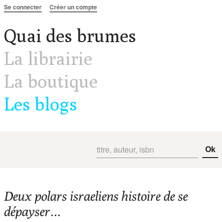
Aller au contenu
Se connecter
Créer un compte
Quai des brumes
La librairie
La boutique
Les blogs
Ok
Deux polars israeliens histoire de se
dépayser...