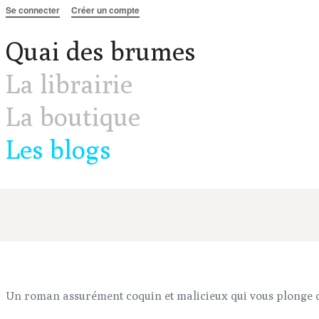
Aller au contenu
Se connecter
Créer un compte
Quai des brumes
La librairie
La boutique
Les blogs
Un roman assurément coquin et malicieux qui vous plonge da